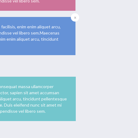
disse vel libero sem.
cilisis, enim enim aliquet arcu,
endisse vel libero sem.Maecenas
im enim aliquet arcu, tincidunt
onsequat massa ullamcorper
ctor, sapien sit amet accumsan
 aliquet arcu, tincidunt pellentesque
e. Duis eleifend nunc sit amet mi
pendisse vel libero sem.